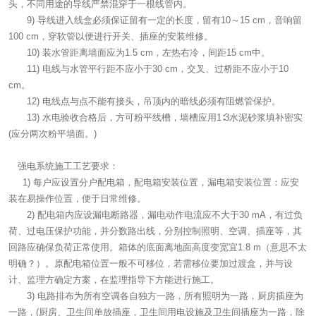
头，不同用途的导线严禁混穿于一根线管内。
9) 导线进入线盒必须保证留有一定的长度，留有10～15 cm，音响留
100 cm，穿软管以便进行开关、插座的安装维修。
10) 装水管距离墙面应为1.5 cm，左热右冷，间距15 cm中。
11) 电线与水管平行距不应小于30 cm，交叉、过桥距不应小于10
cm。
12) 电线点与点不能有接头，吊顶内的暗线必须有阻燃管保护。
13) 水电验收合格后，方可粉平线槽，墙槽应用1∶3水泥砂浆填补密实
(应分两次粉平墙面。)
强电系统施工工艺要求：
1) 每户应设置分户配电箱，配电箱安装位置，漏电箱安装位置：应安
装在易操作位置，便于日常维修。
2) 配电箱内应设漏电断路器，漏电动作电流应不大于30 mA，有过负
荷、过电压保护功能，并分数路出线，分别控制照明、空调、插座等，其
回路应确保负荷正常使用。箱体的底面离地面高度变宽宜1.8 m（意思不太
明确？）。原配电箱位置一般不可移位，若需移位要加过渡盒，并与设
计、监理方确定方案，在监理指导下方能进行施工。
3) 电路排布为所有空调各自独方一路，所有照明为一路，厨房插座为
一路，(厨房、卫生间单放插座，卫生间用电设施及卫生间插座为一路，除