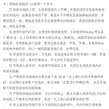
卡，拐角处每隔20 cm使用一个管卡。
2) 插座在墙的上部，在墙面垂直向上开槽，至墙的顶部安装装饰角线
的安装线内，如果是在墙的下部，垂直向下开槽至安装踢脚板的底部，开
槽深度应一致，槽线及顶直应先在墙面弹出控制线后，再用切割机切割墙
面，用机器开槽。
3) 使用中财PVC管，在弯管时用弹簧现弯，不得使用90&deg;弯头及
三通(在这一点上目前我们基本没有出现这一类情况)，线路安装时必须加护
线套管，采用胶粘进行连接，套管边接应紧密、平直、平顺，直角拐角处
应将角内侧切开，切口一侧切圆弧形接口后，折弯安装。
4) 管道绞牙深度适中，无毛刺。管道连接处用 生料带缠5～6圈，管道
绞牙数为5～6牙，直到拧紧接头，不允许烂牙接进管中。
5) 导线装入套管后，应使用导线固定工具，先固定在墙面及墙内后，
再抹灰隐蔽。
6) 严禁线管直接铺设在复合板下面 (在这一点上我们目前没有做得很
好，以后我们会和客户交流好，复合地板一定要进行开槽处理) ，在实木地
板下的线管必须有加固措施。
7) 严禁线管铺设在厨房。卫生间地面上，防止水渗入线管内(在卫生间
的地面上不能有任何的线管，在这一点上我们必须要加强处理) 。
8) 穿入线管的导线不应大于线管的孔面积40%，管内导线不得有接