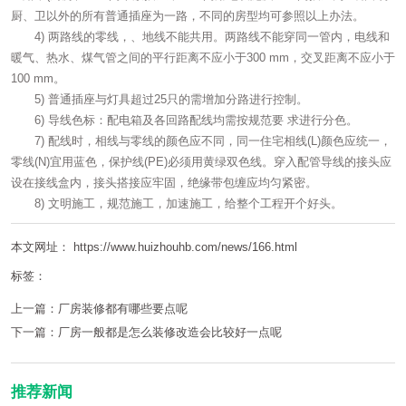
厨、卫以外的所有普通插座为一路，不同的房型均可参照以上办法。
4) 两路线的零线，、地线不能共用。两路线不能穿同一管内，电线和
暖气、热水、煤气管之间的平行距离不应小于300 mm，交叉距离不应小于
100 mm。
5) 普通插座与灯具超过25只的需增加分路进行控制。
6) 导线色标：配电箱及各回路配线均需按规范要 求进行分色。
7) 配线时，相线与零线的颜色应不同，同一住宅相线(L)颜色应统一，
零线(N)宜用蓝色，保护线(PE)必须用黄绿双色线。穿入配管导线的接头应
设在接线盒内，接头搭接应牢固，绝缘带包缠应均匀紧密。
8) 文明施工，规范施工，加速施工，给整个工程开个好头。
本文网址： https://www.huizhouhb.com/news/166.html
标签：
上一篇：
厂房装修都有哪些要点呢
下一篇：
厂房一般都是怎么装修改造会比较好一点呢
推荐新闻