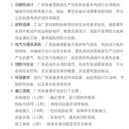
功能性设计
‌：厂房装修需根据生产流程和设备布局进行合理规划，
确保空间利用率最大化。例如，重型设备区域需要加固地面，而办
公区则需考虑舒适性和隔音。
材料选择
‌：工业厂房对材料的耐用性和安全性要求较高。地面通常
采用环氧地坪或金刚砂地坪，耐磨且易清洁；墙面可使用防火板材
或金属夹芯板，兼具隔热和防火性能。
电气与通风系统
‌：厂房装修需配备完善的电气系统，包括动力电和
照明电，并确保符合行业安全标准。通风系统则需根据生产过程中
产生的废气、粉尘等污染物设计，如安装排风扇或中央通风设备。
消防与安全
‌：厂房必须符合消防规范，包括安装烟雾探测器、灭火
器和应急照明。安全通道应保持畅通，并设置明显的标识。
环保要求
‌：现代厂房装修需考虑环保因素，如使用低VOC涂料、节
能照明设备，以及废水处理系统等。
施工流程
‌：厂房装修通常包括以下步骤：
前期规划（1-2周）：确定需求、设计图纸和预算。
拆除与清理（1周）：移除旧设施并清理场地。
基础施工（2-4周）：包括地面处理、墙体和天花板施工。
设备安装（1-2周）：安装电气、通风和消防系统。
竣工验收（1周）：检查各项功能是否符合标准。