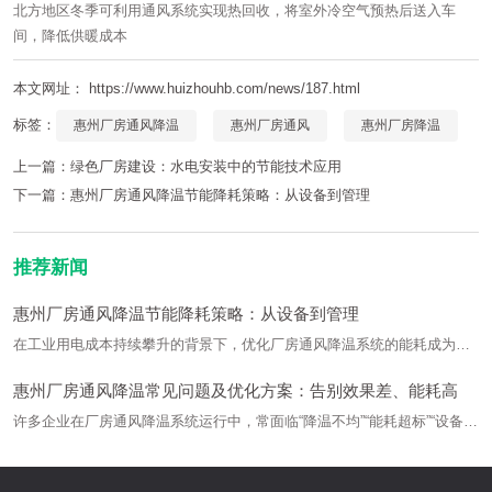
北方地区冬季可利用通风系统实现热回收，将室外冷空气预热后送入车
间，降低供暖成本
本文网址： https://www.huizhouhb.com/news/187.html
标签：
惠州厂房通风降温
惠州厂房通风
惠州厂房降温
上一篇：
绿色厂房建设：水电安装中的节能技术应用
下一篇：
惠州厂房通风降温节能降耗策略：从设备到管理
推荐新闻
惠州厂房通风降温节能降耗策略：从设备到管理
在工业用电成本持续攀升的背景下，优化厂房通风降温系统的能耗成为企
业降本增效的关键。本文从设备选型、系统设计到运行管理，提供全流程
惠州厂房通风降温常见问题及优化方案：告别效果差、能耗高
节能解决方案。
许多企业在厂房通风降温系统运行中，常面临“降温不均”“能耗超标”“设备故
障频发”等问题。本文针对六大典型痛点，提供可落地的解决办法。