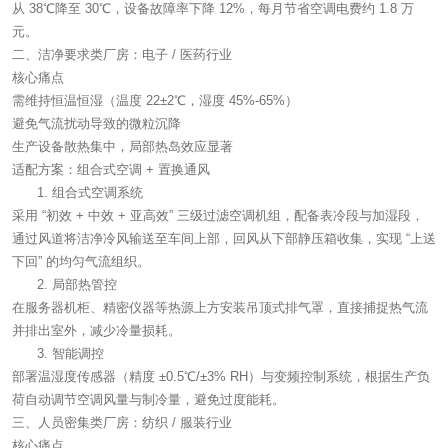
从 38℃降至 30℃，设备故障率下降 12%，每月节省空调电费约 1.8 万
元。
二、洁净要求类厂房：电子 / 医药行业
核心痛点
需维持恒温恒湿（温度 22±2℃，湿度 45%-65%）
避免气流扰动导致的微粒沉降
生产设备散热集中，局部热岛效应显著
适配方案：组合式空调 + 置换通风
组合式空调系统
采用 “初效 + 中效 + 亚高效” 三级过滤空调机组，配备表冷段与加湿段，
通过风道将洁净冷风输送至车间上部，回风从下部静压箱收集，实现 “上送
下回” 的均匀气流组织。
局部热管控
在服务器机柜、精密仪器等热源上方安装吊顶式排气罩，直接捕捉热气流
并排出室外，减少冷量损耗。
智能调控
部署温湿度传感器（精度 ±0.5℃/±3% RH）与变频控制系统，根据生产负
荷自动调节空调风量与制冷量，避免过度能耗。
三、人员密集类厂房：纺织 / 服装行业
核心痛点