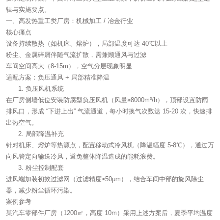
辑与实施要点。
一、高发热重工类厂房：机械加工 / 冶金行业
核心痛点
设备持续散热（如机床、熔炉），局部温度可达 40℃以上
粉尘、金属碎屑伴随气流扩散，需兼顾通风与过滤
车间空间高大（8-15m），空气分层现象明显
适配方案：负压通风 + 局部精准降温
负压风机系统
在厂房侧墙低位安装防腐型负压风机（风量≥8000m³/h），顶部设置防雨
排风口，形成 “下进上出” 气流通道，每小时换气次数达 15-20 次，快速排
出热空气。
局部降温补充
针对机床、熔炉等热源点，配置移动式冷风机（降温幅度 5-8℃），通过万
向风管定向输送冷风，避免整体降温造成的能耗浪费。
粉尘控制配套
进风端加装初效过滤网（过滤精度≥50μm），结合车间中部的旋风除尘
器，减少粉尘循环污染。
案例参考
某汽车零部件厂房（1200㎡，高度 10m）采用上述方案后，夏季平均温度