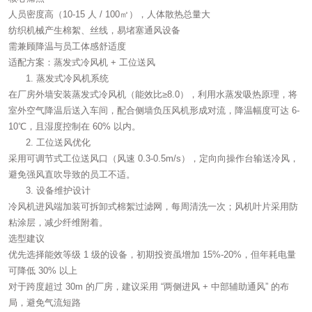
人员密度高（10-15 人 / 100㎡），人体散热总量大
纺织机械产生棉絮、丝线，易堵塞通风设备
需兼顾降温与员工体感舒适度
适配方案：蒸发式冷风机 + 工位送风
蒸发式冷风机系统
在厂房外墙安装蒸发式冷风机（能效比≥8.0），利用水蒸发吸热原理，将
室外空气降温后送入车间，配合侧墙负压风机形成对流，降温幅度可达 6-
10℃，且湿度控制在 60% 以内。
工位送风优化
采用可调节式工位送风口（风速 0.3-0.5m/s），定向向操作台输送冷风，
避免强风直吹导致的员工不适。
设备维护设计
冷风机进风端加装可拆卸式棉絮过滤网，每周清洗一次；风机叶片采用防
粘涂层，减少纤维附着。
选型建议
优先选择能效等级 1 级的设备，初期投资虽增加 15%-20%，但年耗电量
可降低 30% 以上
对于跨度超过 30m 的厂房，建议采用 “两侧进风 + 中部辅助通风” 的布
局，避免气流短路