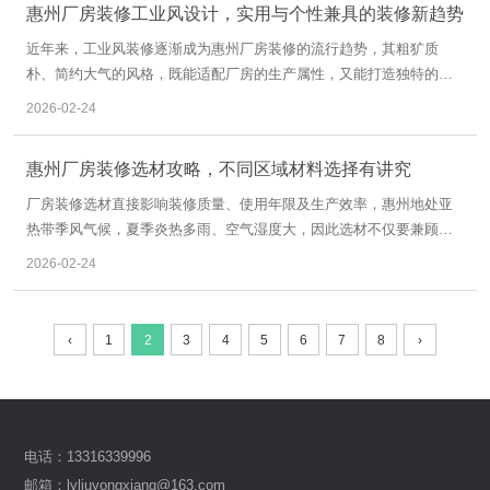
惠州厂房装修工业风设计，实用与个性兼具的装修新趋势
近年来，工业风装修逐渐成为惠州厂房装修的流行趋势，其粗犷质
朴、简约大气的风格，既能适配厂房的生产属性，又能打造独特的空
间质感，同时兼顾实用性与经济性，深受惠州各类企业主的青睐。工
2026-02-24
业风厂房装修无需过度修饰，注重空间的灵活性与原始质感，结合惠
州本地厂房的结构特点，合理设计，就能打造出兼具生产功能与个性
惠州厂房装修选材攻略，不同区域材料选择有讲究
魅力的厂房空间。
厂房装修选材直接影响装修质量、使用年限及生产效率，惠州地处亚
热带季风气候，夏季炎热多雨、空气湿度大，因此选材不仅要兼顾实
用性、经济性，还需适配本地气候特点，同时结合厂房不同区域的功
2026-02-24
能需求，科学选择材料，才能实现装修效果与使用需求的双重提升。
‹
1
2
3
4
5
6
7
8
›
电话：13316339996
邮箱：lyliuyongxiang@163.com