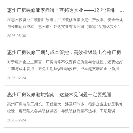
惠州厂房装修哪家靠谱？互邦达实业 ——12 年深耕，一
站式工业装修专家
在惠州投资办厂或旧厂改造，厂房装修直接决定生产效率、安全合规
与长期运营成本。惠州市互邦达实业有限公司（简称 “互邦达实业”）
作为惠州本土12 年专注厂房装修的老牌企业，凭借自有团队、不转
2026-05-30
包、全流程管控的核心优势，成为惠州及周边城市工厂装修的优选品
牌。
惠州厂房装修工期与成本管控，高效省钱装出合格厂房
对于惠州企业主而言，厂房装修不仅要保证质量与合规性，还要做好
工期与成本管控，避免工期延误影响投产、成本超支增加企业负担。
厂房装修工期与成本受多种因素影响，如装修面积、设计方案、施工
2026-02-24
团队、材料选择等，只有科学规划、合理管控，才能实现高效、省
钱、高质量的装修目标。
惠州厂房装修避坑指南，这些常见问题一定要规避
惠州厂房装修工期长、工程量大、涉及环节多，很多企业主缺乏装修
经验，容易陷入各类装修误区，导致装修质量不达标、工期延误、成
本超支等问题，不仅影响后期投产，还可能带来安全隐患。因此，提
2026-02-24
前了解装修常见误区，做好规避措施，才能让厂房装修顺利推进，实
现装修效果与使用需求的匹配。