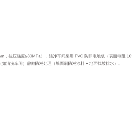
压强度≥80MPa），洁净车间采用 PVC 防静电地板（表面电阻 10⁶-
（如清洗车间）需做防潮处理（墙面刷防潮涂料 + 地面找坡排水）。