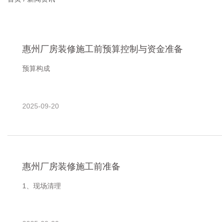
惠州厂房装修施工前预算控制与资金准备
预算构成‌
设计费‌：占总预算的5%-10%，根据设计复杂度浮动。
2025-09-20
材料费‌：占比40%-60%，包括地面（环氧地坪、防静电地板
惠州厂房装修施工前准备
1、现场清理‌
拆除旧设施‌：清除原有装修（如地面、隔断），确保施工面平整