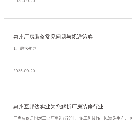
2025-09-20
保护措施‌：对保留设备（如电梯、管道）进行防护，避免施工损
惠州厂房装修常见问题与规避策略
1、需求变更‌
问题‌：装修过程中临时增加功能（如增加办公室），导致预算超
2025-09-20
规避‌：在设计阶段充分沟通需求，签订合同前确认所有功能点，
惠州互邦达实业为您解析厂房装修行业
厂房装修是指对工业厂房进行设计、施工和装饰，以满足生产、