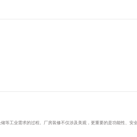
坏。
支和工期延误。
避免后期变更。
仓储等工业需求的过程。厂房装修不仅涉及美观，更重要的是功能性、安